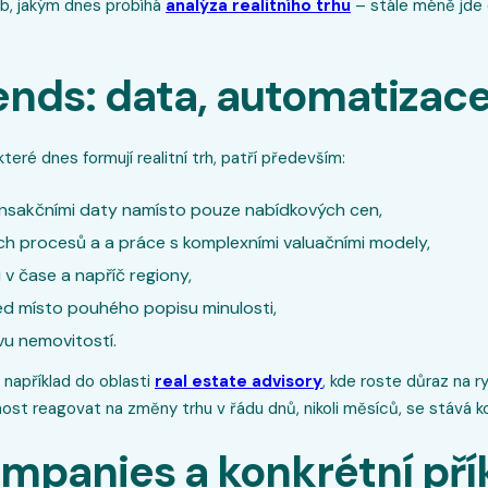
b, jakým dnes probíhá
analýza realitního trhu
– stále méně jde 
ends: data, automatizace
 které dnes formují realitní trh, patří především:
ansakčními daty namísto pouze nabídkových cen,
 procesů a a práce s komplexními valuačními modely,
v čase a napříč regiony,
led místo pouhého popisu minulosti,
vu nemovitostí.
 například do oblasti
real estate advisory
, kde roste důraz na r
st reagovat na změny trhu v řádu dnů, nikoli měsíců, se stává k
mpanies a konkrétní pří