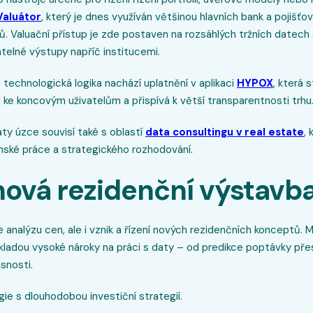
Valuátor
, který je dnes využíván většinou hlavních bank a pojišťov
ů. Valuační přístup je zde postaven na rozsáhlých tržních datech
telné výstupy napříč institucemi.
technologická logika nachází uplatnění v aplikaci
HYPOX
, která 
i ke koncovým uživatelům a přispívá k větší transparentnosti trhu
y úzce souvisí také s oblastí
data consultingu v real estate
,
enské práce a strategického rozhodování.
nová rezidenční výstavb
analýzu cen, ale i vznik a řízení nových rezidenčních konceptů. 
 kladou vysoké nároky na práci s daty – od predikce poptávky pře
snosti.
ie s dlouhodobou investiční strategií.