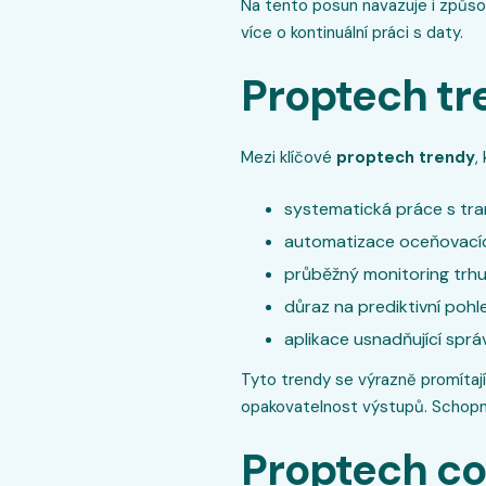
Na tento posun navazuje i způso
více o kontinuální práci s daty.
Proptech tr
Mezi klíčové
proptech trendy
,
systematická práce s tr
automatizace oceňovacích
průběžný monitoring trhu 
důraz na prediktivní poh
aplikace usnadňující sprá
Tyto trendy se výrazně promítají
opakovatelnost výstupů. Schopno
Proptech co