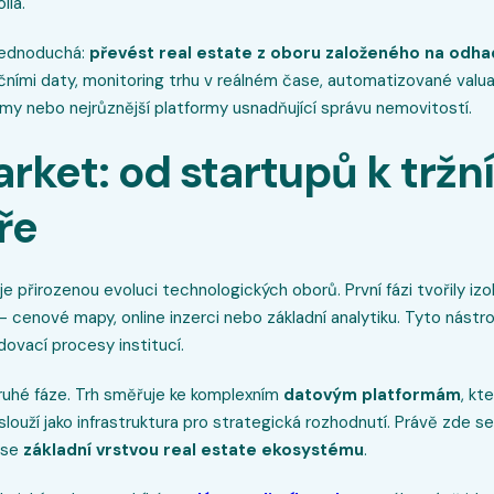
lia.
 jednoduchá:
převést real estate z oboru založeného na odha
čními daty, monitoring trhu v reálném čase, automatizované valua
rmy nebo nejrůznější platformy usnadňující správu nemovitostí.
ket: od startupů k tržní
ře
je přirozenou evoluci technologických oborů. První fázi tvořily iz
 – cenové mapy, online inzerci nebo základní analytiku. Tyto nás
dovací procesy institucí.
uhé fáze. Trh směřuje ke komplexním
datovým platformám
, kt
slouží jako infrastruktura pro strategická rozhodnutí. Právě zde 
 se
základní vrstvou real estate ekosystému
.