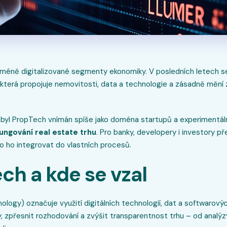
nejméně digitalizované segmenty ekonomiky. V posledních letech se
která propojuje nemovitosti, data a technologie a zásadně mění z
 byl PropTech vnímán spíše jako doména startupů a experimentáln
ungování real estate trhu
. Pro banky, developery i investory p
ko ho integrovat do vlastních procesů.
ech
a kde se vzal
ogy) označuje využití digitálních technologií, dat a softwarovýc
y, zpřesnit rozhodování a zvýšit transparentnost trhu – od analý