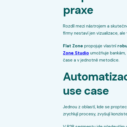
praxe
Rozdíl mezi nástrojem a skuteč
firmy nestaví jen vizualizace, ale
Flat Zone
propojuje vlastní
robu
Zone Studio
umožňuje bankám, d
čase a v jednotné metodice.
Automatizac
use case
Jednou z oblastí, kde se proptec
zrychlují procesy, zvyšují konzis
V B2B segmentu jde především o n