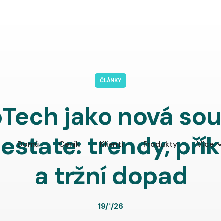
ČLÁNKY
Tech jako nová so
 estate: trendy, pří
Domů
Ceník
Klienti
Produkty
Více
a tržní dopad
19/1/26