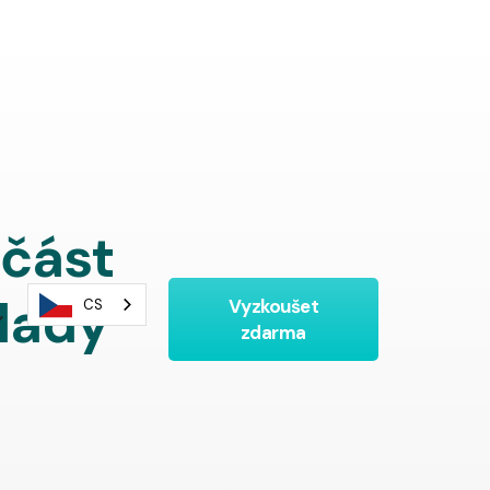
učást
klady
Vyzkoušet
CS
zdarma