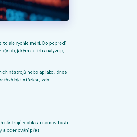
 to ale rychle mění. Do popředí
působ, jakým se trh analyzuje,
ích nástrojů nebo apliakcí, dnes
řestává být otázkou, zda
h nástrojů v oblasti nemovitostí.
zy a oceňování přes