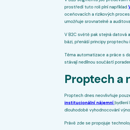
prostředí tuto roli plní například
oceňovacích a rizikových proces
umožňuje srovnatelné a auditova
V B2C světě pak stejná datová a 
bázi, přenáší principy proptechu 
Téma automatizace a práce s dat
stávají nedílnou součástí porad
Proptech a 
Proptech dnes neovlivňuje pouze 
institucionální nájemní
bydlení
dlouhodobé vyhodnocování výno
Právě zde se propojuje technolog