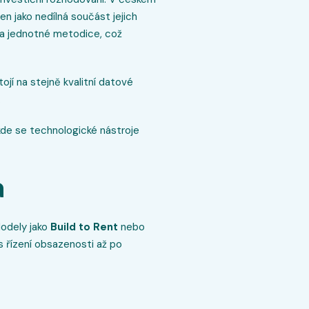
en jako nedílná součást jejich
 a jednotné metodice, což
stojí na stejně kvalitní datové
.
 kde se technologické nástroje
a
Modely jako
Build to Rent
nebo
s řízení obsazenosti až po