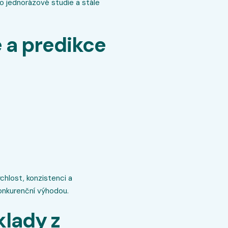
o jednorázové studie a stále
 a predikce
ychlost, konzistenci a
onkurenční výhodou.
klady z