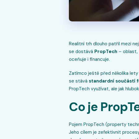
Realitní trh dlouho patřil mezi 
se dostává
PropTech
– oblast, 
oceňuje i financuje.
Zatímco ještě před několika lety
se stává
standardní součástí f
PropTech využívat, ale jak hlubo
Co je
PropT
Pojem PropTech (property technol
Jeho cílem je zefektivnit proces