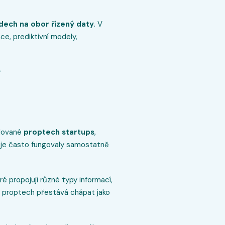
dech na obor řízený daty
. V
ce, prediktivní modely,
olované
proptech startups
,
troje často fungovaly samostatně
eré propojují různé typy informací,
se proptech přestává chápat jako