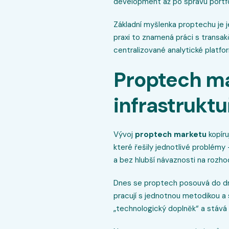
development až po správu portfo
Základní myšlenka proptechu je
praxi to znamená práci s transak
centralizované analytické platfo
Proptech mar
infrastruktu
Vývoj
proptech marketu
kopíru
které řešily jednotlivé problémy
a bez hlubší návaznosti na rozho
Dnes se proptech posouvá do dr
pracují s jednotnou metodikou a 
„technologický doplněk“ a stává