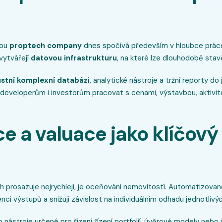
nou
proptech company
dnes spočívá především v hloubce prác
 vytvářejí
datovou infrastrukturu
, na které lze dlouhodobě stav
stní komplexní databázi
, analytické nástroje a tržní reporty 
eveloperům i investorům pracovat s cenami, výstavbou, aktivito
e a valuace jako klíčový
h prosazuje nejrychleji, je oceňování nemovitostí. Automatizova
tenci výstupů a snižují závislost na individuálním odhadu jednotlivý
ástroje určené pro řízení řízení portfolií, úvěrové modely nebo