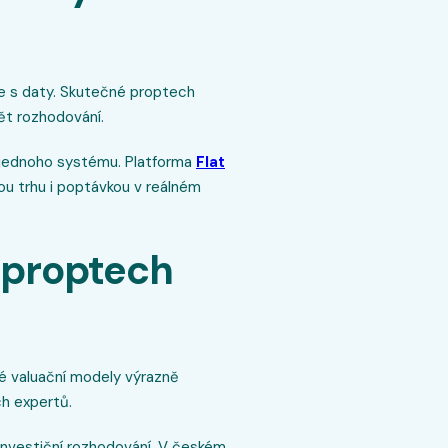
e s daty. Skutečné proptech
ět rozhodování.
do jednoho systému. Platforma
Flat
u trhu i poptávkou v reálném
 proptech
né valuační modely výrazně
ch expertů.
 investiční rozhodování. V českém